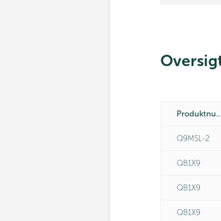
Oversig
Produktnumm
Q9MSL-2
QB1X9
QB1X9
QB1X9