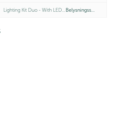
Lighting Kit Duo - With LED 2x6W
Belysningssæt
S