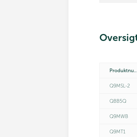
Oversig
Produktnumm
Q9MSL-2
QBB5Q
Q9MWB
Q9MT1