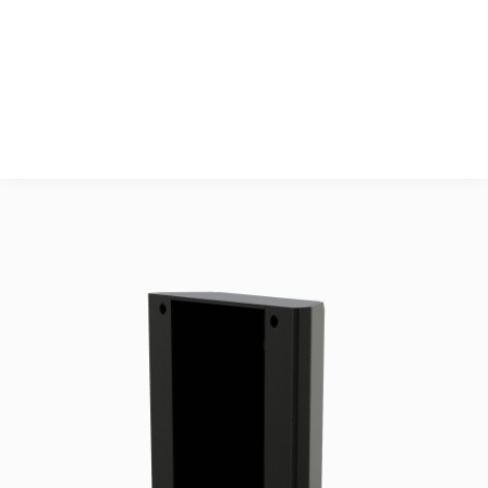
Kategorie C4
Zubehör
6 Stück M6x16 CS 
DIN7991

1 Stück Tet 14-20