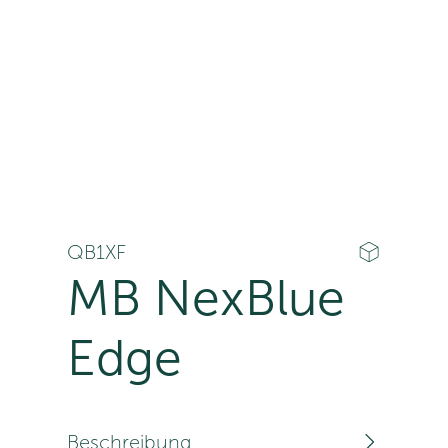
QB1XF
MB NexBlue
Edge
Beschreibung